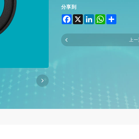
分享到
Facebook
X
LinkedIn
WhatsApp
Share
上一