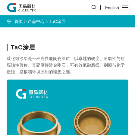
English
首页
产品中心
TaC涂层
TaC涂层
碳化钽涂层是一种高性能陶瓷涂层，以卓越的硬度、耐磨性与耐
腐蚀性著称。其硬度接近金刚石，可有效抵御磨损、刮擦与化学
侵蚀，是极端环境应用的理想之选。