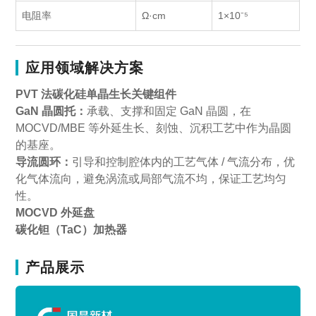
电阻率
Ω·cm
1×10⁻⁵
应用领域解决方案
PVT 法碳化硅单晶生长关键组件
GaN 晶圆托：
承载、支撑和固定 GaN 晶圆，在
MOCVD/MBE 等外延生长、刻蚀、沉积工艺中作为晶圆
的基座。
导流圆环：
引导和控制腔体内的工艺气体 / 气流分布，优
化气体流向，避免涡流或局部气流不均，保证工艺均匀
性。
MOCVD 外延盘
碳化钽（TaC）加热器
产品展示