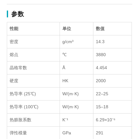
参数
性能
单位
数值
密度
g/cm³
14.3
熔点
℃
3880
晶格常数
Å
4.454
硬度
HK
2000
热导率 (25℃)
W/(m·K)
22–25
热导率 (100℃)
W/(m·K)
15–18
热膨胀系数
K⁻¹
6.29×10⁻⁶
弹性模量
GPa
291