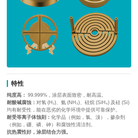
特性
纯度高：
99.999%，涂层表面致密，耐高温。
耐酸碱腐蚀：
对氢 (H₂)、氨 (NH₃)、硅烷 (SiH₄) 及硅 (Si)
均有耐受性，能在恶劣的化学环境中提供可靠保护。
耐受等离子体蚀刻：
化学品（例如，氯、溴），掺杂剂
（例如，硼、磷、砷）和腐蚀性清洁剂。
抗热震性好，涂层结合力强。