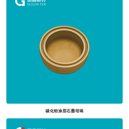
碳化钽涂层石墨坩埚