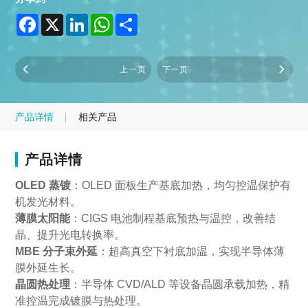
Facebook
X
LinkedIn
WhatsApp
Share
上一页
下一页
产品详情
相关产品
产品详情
OLED 蒸镀
：OLED 面板生产基底加热，均匀控温保护有
机发光材料。
薄膜太阳能
：CIGS 电池制程基底预热与温控，改善结
晶、提升光电转换率。
MBE 分子束外延
：超高真空下衬底加温，实现半导体薄
膜外延生长。
晶圆热处理
：半导体 CVD/ALD 等设备晶圆承载加热，精
准控温完成镀膜与热处理。