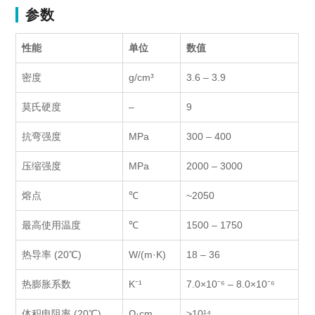
参数
性能
单位
数值
密度
g/cm³
3.6 – 3.9
莫氏硬度
–
9
抗弯强度
MPa
300 – 400
压缩强度
MPa
2000 – 3000
熔点
℃
~2050
最高使用温度
℃
1500 – 1750
热导率 (20℃)
W/(m·K)
18 – 36
热膨胀系数
K⁻¹
7.0×10⁻⁶ – 8.0×10⁻⁶
体积电阻率 (20℃)
Ω·cm
>10¹⁴